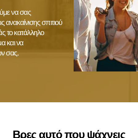
με να σας 
ανακαίνισης σπιτιού 
ς το κατάλληλο 
α και να 
ν σας.
Βρες αυτό που ψάχνεις