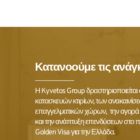
Κατανοούμε τις ανάγ
Η Kyvetos Group δραστηριοποιείται 
κατασκευών κτιρίων, των ανακαινίσεω
επαγγελματικών χώρων,  την αγορά 
και την ανάπτυξη επενδύσεων στο π
Golden Visa για την Ελλάδα.  